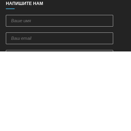
НАПИШИТЕ НАМ
Отправить
ПОДПИСКА НА НОВОСТИ
Оставьте свой email и мы мы отправим вам купон на
скидку 10% на ваш следующий заказ.