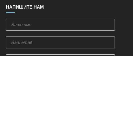
НАПИШИТЕ НАМ
Отправить
ПОДПИСКА НА НОВОСТИ
Оставьте свой email и мы мы отправим вам купон на
скидку 10% на ваш следующий заказ.